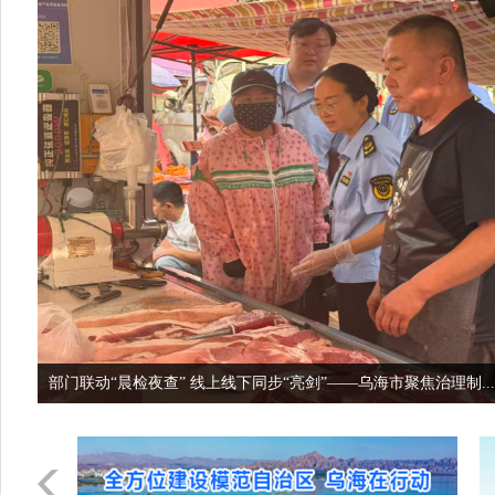
部门联动“晨检夜查” 线上线下同步“亮剑”——乌海市聚焦治理制...